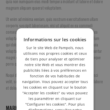
quia non numquam eius modi tempora incidunt ut labore et dolore
magnam aliquam quaerat voluptatem.
Ut enim ad minima veniam, quis nostrum exercitationem ullam
corporis suscipit laboriosam, nisi ut aliquid ex ea commodi
consequatur? Quis autem vel eum iure reprehenderit qui in ea
voluptate velit esse quam nihil molestiae consequatur, vel illum
Informations sur les cookies
qui dolorem eum fugiat quo Nemo enim ipsam voluptatem quia
Sur le site Web de Pampols, nous
voluptas sit aspernatur aut odit aut fugit, sed quia consequuntur
utilisons nos propres cookies et ceux
magni dolores eos qui ratione voluptatem sequi nesciunt. Neque
de tiers pour analyser et optimiser
porro quisquam est.
notre site Web et vous montrer des
publicités liées à vos préférences en
Naqui dolorem ipsum quia dolor sit amet, consectetur, adipisci
fonction de vos habitudes de
velit, sed quia non numquam eius modi tempora incidunt ut labore
navigation. Vous pouvez accepter tous
les cookies en cliquant sur le bouton
et dolore magnam aliquam quaerat voluptatem.
"Accepter les cookies" ou vous pouvez
les paramétrer en cliquant sur
"Configurer les cookies". Pour plus
MARKET STRATEGY
d'informations, consultez notre