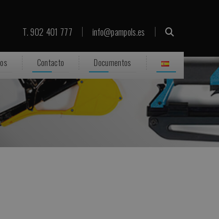
T. 902 401 777
info@pampols.es
ros
Contacto
Documentos