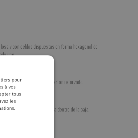
ulosa y con celdas dispuestas en forma hexagonal de
ada uno.
 tiers pour
niveles en cajas buschel de cartón reforzado.
es à vos
epter tous
uvez les
mations,
o niveles de alveolos con fruta dentro de la caja.
de frutas.