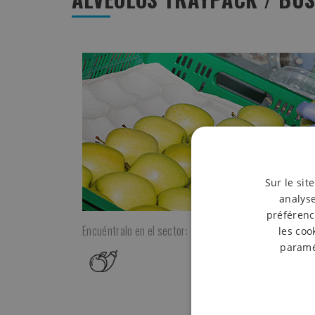
Sur le sit
analyse
préférenc
Encuéntralo en el sector:
les coo
paramét