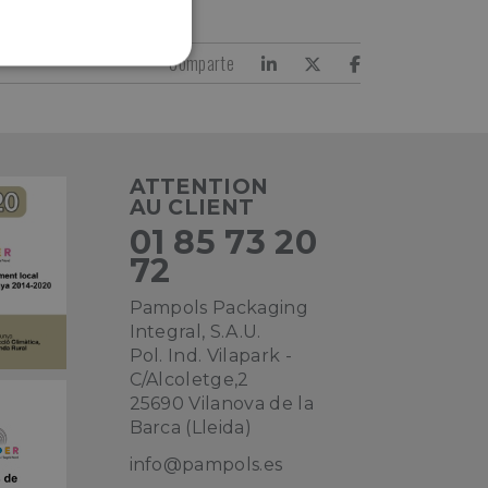
Comparte
ALITÉ
ATTENTION
AU CLIENT
01 85 73 20
72
Pampols Packaging
Integral, S.A.U.
Pol. Ind. Vilapark -
C/Alcoletge,2
25690 Vilanova de la
Barca (Lleida)
info@pampols.es