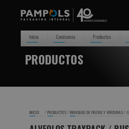
Inicio
Conócenos
Productos
PRODUCTOS
/
/
/
A
INICIO
PRODUCTOS
ENVASADO DE FRUTAS Y VERDURAS
ALVEOLOS TRAYPACK / BU