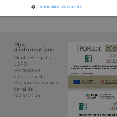
CONFIGURER LES COOKIES
TRICTEMENT NÉCESSAIRES
PERFORMANCE
FONCTIONN
Plus
d'informations
Mentions légales
LOPD
Politique de
confidentialité
e
Politique de cookies
Canal de
réclamation