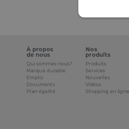
S
À propos
Nos
de nous
produits
Qui sommes-nous?
Produits
Marque durable
Services
Emploi
Nouvelles
Documents
Vidéos
Plan égalité
Shopping en lign