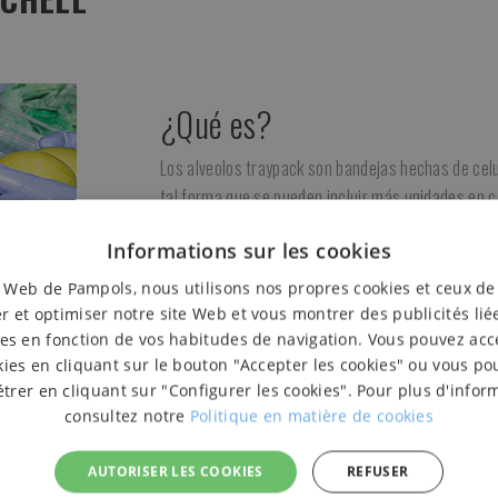
¿Qué es?
Los alveolos traypack son bandejas hechas de cel
tal forma que se pueden incluir más unidades en c
¿Para qué sirve?
Informations sur les cookies
e Web de Pampols, nous utilisons nos propres cookies et ceux de
Están especialmente indicados para apilar varios 
r et optimiser notre site Web et vous montrer des publicités lié
¿Cómo se utiliza?
es en fonction de vos habitudes de navigation. Vous pouvez acc
kies en cliquant sur le bouton "Accepter les cookies" ou vous po
rer en cliquant sur "Configurer les cookies". Pour plus d'infor
Se colocan en la base de la caja, y se van añadiend
consultez notre
Politique en matière de cookies
¿Para quién?
AUTORISER LES COOKIES
REFUSER
Usados generalmente por empresas exportadoras 