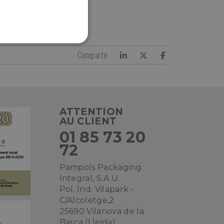
ALITÉ
Comparte
ATTENTION
AU CLIENT
01 85 73 20
72
Pampols Packaging
Integral, S.A.U.
Pol. Ind. Vilapark -
C/Alcoletge,2
25690 Vilanova de la
Barca (Lleida)