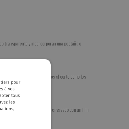
co transparente y incorcorporan una pestaña o
ales para presentar alimentos al corte como los
 tiers pour
es à vos
epter tous
uvez les
mations,
ncho de la bandeja y acabe el envasado con un film