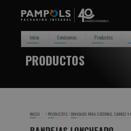
Inicio
Conócenos
Productos
PRODUCTOS
/
/
INICIO
PRODUCTOS
ENVASADO PARA CATERING, CARNES Y
BANDEJAS LONCHEADO