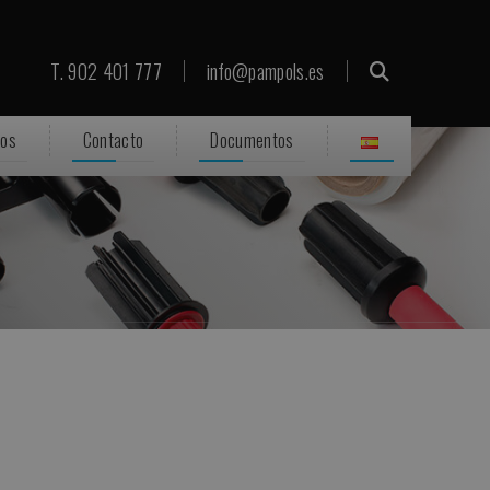
T. 902 401 777
info@pampols.es
ros
Contacto
Documentos