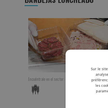
Sur le sit
analyse
Encuéntralo en el sector:
préférenc
les coo
paramét