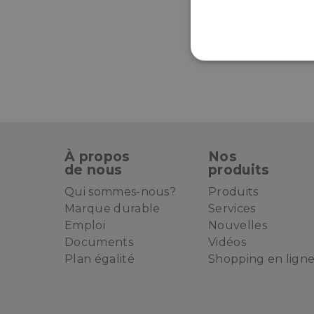
S
À propos
Nos
de nous
produits
Qui sommes-nous?
Produits
Marque durable
Services
Emploi
Nouvelles
Documents
Vidéos
Plan égalité
Shopping en lign