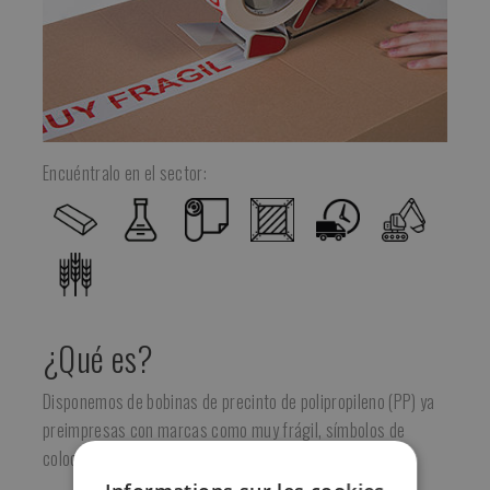
Encuéntralo en el sector:
¿Qué es?
Disponemos de bobinas de precinto de polipropileno (PP) ya
preimpresas con marcas como muy frágil, símbolos de
colocación o de color.