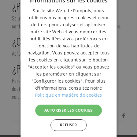
Informations sur les cookies
¿Para qué sirve?
Sur le site Web de Pampols, nous
utilisons nos propres cookies et ceux
Se utilizan para señalizar, alertar o destacar cajas con
de tiers pour analyser et optimiser
contenido frágil, peligroso o de características especiales.
notre site Web et vous montrer des
¿Cómo se utiliza?
publicités liées à vos préférences en
fonction de vos habitudes de
navigation. Vous pouvez accepter tous
Aplicarlo como cualquier otra cinta adhesiva.
les cookies en cliquant sur le bouton
¿Para quién?
"Accepter les cookies" ou vous pouvez
les paramétrer en cliquant sur
Para empresas con productos de necesiten condiciones
"Configurer les cookies". Pour plus
d'informations, consultez notre
destacables como productos frágiles, peligrosos, con
Politique en matière de cookies
colocación vertical, etc.
AUTORISER LES COOKIES
Comparte
REFUSER