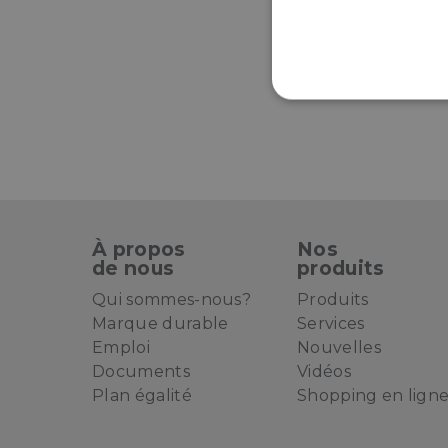
S
À propos
Nos
de nous
produits
Qui sommes-nous?
Produits
Marque durable
Services
Emploi
Nouvelles
Documents
Vidéos
Plan égalité
Shopping en lign