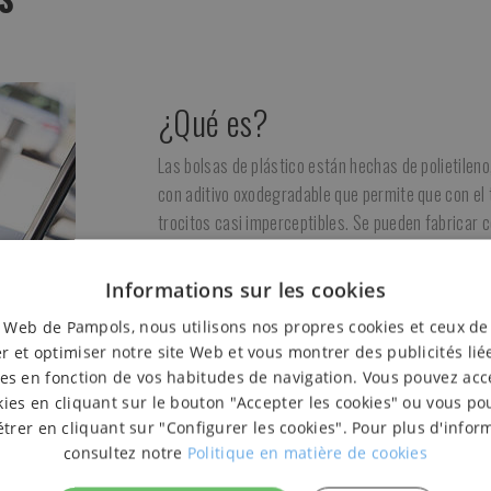
¿Qué es?
Las bolsas de plástico están hechas de polietileno
con aditivo oxodegradable que permite que con el
trocitos casi imperceptibles. Se pueden fabricar 
¿Para qué sirve?
Informations sur les cookies
Las bolsas de plástico con asas siguen en el merc
e Web de Pampols, nous utilisons nos propres cookies et ceux de
cualquier comercio.
r et optimiser notre site Web et vous montrer des publicités lié
es en fonction de vos habitudes de navigation. Vous pouvez acc
¿Cómo se utiliza?
kies en cliquant sur le bouton "Accepter les cookies" ou vous po
rer en cliquant sur "Configurer les cookies". Pour plus d'infor
Se abren y se introduce el contenido a transporta
consultez notre
Politique en matière de cookies
la bolsa y su contenido.