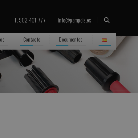
T. 902 401 777
info@pampols.es
ros
Contacto
Documentos