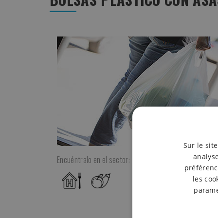
Sur le sit
analyse
Encuéntralo en el sector:
préférenc
les coo
paramét