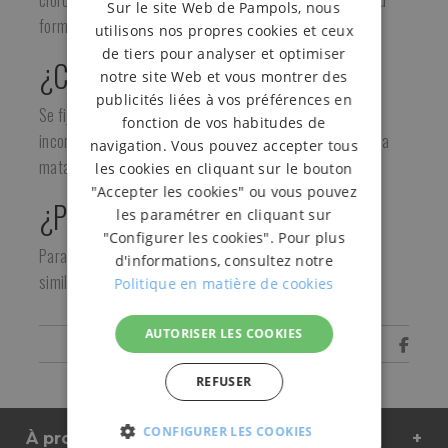
clorofila actúe manteniendo una escarola blanca y con su
Sur le site Web de Pampols, nous
forma original, sin haberla atado previamente.
utilisons nos propres cookies et ceux
de tiers pour analyser et optimiser
¿Cómo se utiliza?
notre site Web et vous montrer des
publicités liées à vos préférences en
Se fijan al suelo mediante dos varillas metálicas
fonction de vos habitudes de
incorporadas que las hacen reutilizables. Se pone sobre la
navigation. Vous pouvez accepter tous
mata días antes de recolectar.
les cookies en cliquant sur le bouton
"Accepter les cookies" ou vous pouvez
¿Para quién?
les paramétrer en cliquant sur
"Configurer les cookies". Pour plus
Para agricultores de escarolas y otras plantaciones
d'informations, consultez notre
similares.
Politique en matière de cookies
AUTORISER LES COOKIES
Comparte
REFUSER
CONFIGURER LES COOKIES
À propos de nous