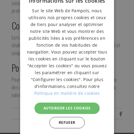
Informations sur les cookies
sacs manuellement pour emballer les produits et les
protéger de la poussière et de la saleté.
Sur le site Web de Pampols, nous
utilisons nos propres cookies et ceux
Comment les utilise-t-on?
de tiers pour analyser et optimiser
notre site Web et vous montrer des
Lors de l'abaissement du bras de la thermoscelleuse, la
publicités liées à vos préférences en
chaleur fait fondre le plastique du sac qui est alors scellé et
fonction de vos habitudes de
navigation. Vous pouvez accepter tous
coupé avec une finition professionnelle.
les cookies en cliquant sur le bouton
Pour qui?
"Accepter les cookies" ou vous pouvez
les paramétrer en cliquant sur
Pour les entreprises qui conditionnent leurs produits dans
"Configurer les cookies". Pour plus
d'informations, consultez notre
des sacs ou des plastiques quand ils n’ont pas toujours la
Politique en matière de cookies
même taille.
AUTORISER LES COOKIES
Partager
REFUSER