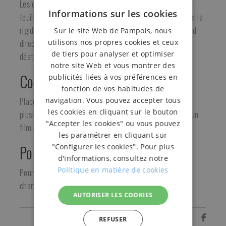
Les cornières en carton s'utilisent en complément des
Informations sur les cookies
feuillards et des films étirables pour palettiser et assurer la
rigidité de la charge. Elles évitent les marques de feuillard
Sur le site Web de Pampols, nous
utilisons nos propres cookies et ceux
directement sur les caisse-palettes et évitent de
de tiers pour analyser et optimiser
déstabiliser les palettes de grande hauteur.
notre site Web et vous montrer des
Comment les utilise-t-on?
publicités liées à vos préférences en
fonction de vos habitudes de
navigation. Vous pouvez accepter tous
Placez-les sur les coins de la palette puis fixez-les avec
les cookies en cliquant sur le bouton
plusieurs points de feuillard ou emballez la palette dans un
"Accepter les cookies" ou vous pouvez
film étirable.
les paramétrer en cliquant sur
Pour qui?
"Configurer les cookies". Pour plus
d'informations, consultez notre
Politique en matière de cookies
Pour toute entreprise qui doit stabiliser et fixer le
chargement sur des palettes pour le transport.
AUTORISER LES COOKIES
Partager
REFUSER