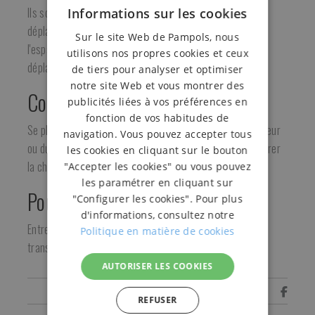
Ils sont très utiles pour éviter que le chargement ne se
Informations sur les cookies
déplace dans le camion ou le conteneur lorsqu'il reste de
Sur le site Web de Pampols, nous
l'espace entre les palettes, ce qui présente un risque de
utilisons nos propres cookies et ceux
déplacement.
de tiers pour analyser et optimiser
notre site Web et vous montrer des
Comment les utilise-t-on?
publicités liées à vos préférences en
fonction de vos habitudes de
Se placent entre les chargements à l'intérieur du conteneur
navigation. Vous pouvez accepter tous
ou du camion et se remplissent d'air de manière à resserrer
les cookies en cliquant sur le bouton
la charge et à ne pas bouger.
"Accepter les cookies" ou vous pouvez
les paramétrer en cliquant sur
Pour qui?
"Configurer les cookies". Pour plus
d'informations, consultez notre
Entreprises exportatrices, entreprises de logistique,
Politique en matière de cookies
transport maritime, etc.
AUTORISER LES COOKIES
Partager
REFUSER