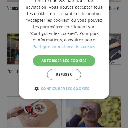
fonction de vos habitudes de
navigation. Vous pouvez accepter tous
Manual staplers
Staplers for closing cardboard
boxes
les cookies en cliquant sur le bouton
"Accepter les cookies" ou vous pouvez
les paramétrer en cliquant sur
"Configurer les cookies". Pour plus
d'informations, consultez notre
Politique en matière de cookies
AUTORISER LES COOKIES
Penetrometers
Hot melt gun
REFUSER
CONFIGURER LES COOKIES
STRICTEMENT
PERFORMANCE
FONC
NÉCESSAIRES