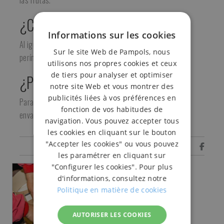
las frutas.
¿Cómo se utiliza?
Informations sur les cookies
Al igual que los fondos se colocan alrededor de todo el
Sur le site Web de Pampols, nous
perímetro interior de la caja de madera o plástico.
utilisons nos propres cookies et ceux
de tiers pour analyser et optimiser
¿Para quién?
notre site Web et vous montrer des
publicités liées à vos préférences en
Para productores de frutas y verduras y empresas
fonction de vos habitudes de
envasadoras y comercializadoras de frutas y hortalizas.
navigation. Vous pouvez accepter tous
les cookies en cliquant sur le bouton
"Accepter les cookies" ou vous pouvez
Comparte
les paramétrer en cliquant sur
"Configurer les cookies". Pour plus
d'informations, consultez notre
Politique en matière de cookies
AUTORISER LES COOKIES