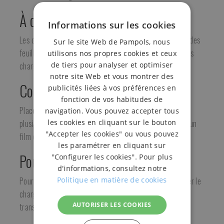
À quoi servent-ils?
Informations sur les cookies
Les cornières en PVC ou en polyéthylène s'utilisent avec des
Sur le site Web de Pampols, nous
feuillards ou des films étirables et servent à stabiliser les
utilisons nos propres cookies et ceux
de tiers pour analyser et optimiser
charges placées aux quatre coins.
notre site Web et vous montrer des
Comment les utilise-t-on?
publicités liées à vos préférences en
fonction de vos habitudes de
Placez-les sur les coins de la palette puis fixez-les avec
navigation. Vous pouvez accepter tous
les cookies en cliquant sur le bouton
plusieurs points de feuillard ou emballez la palette dans un
"Accepter les cookies" ou vous pouvez
film étirable.
les paramétrer en cliquant sur
Pour qui?
"Configurer les cookies". Pour plus
d'informations, consultez notre
Politique en matière de cookies
Pour toute entreprise qui a besoin de stabiliser et de fixer le
chargement sur des palettes pour qu'elles puissent être
AUTORISER LES COOKIES
transportées sans être mouillées.