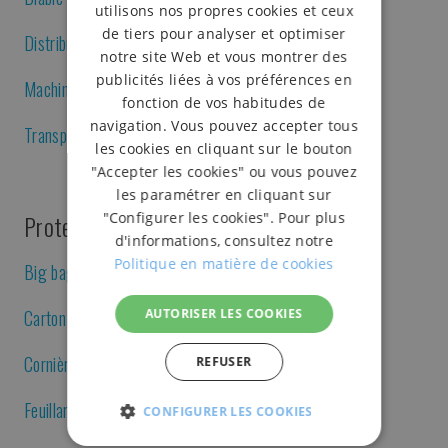
utilisons nos propres cookies et ceux
de tiers pour analyser et optimiser
Distributeur de bobines
notre site Web et vous montrer des
publicités liées à vos préférences en
Machine à coudre et à liserer les sacs
fonction de vos habitudes de
navigation. Vous pouvez accepter tous
Transpalette manuel
les cookies en cliquant sur le bouton
"Accepter les cookies" ou vous pouvez
les paramétrer en cliquant sur
"Configurer les cookies". Pour plus
Protection, palettisation et arrimage
d'informations, consultez notre
Politique en matière de cookies
Big bag
AUTORISER LES COOKIES
Carton ondulé
Cornière en polychlorure de vinyle ou de polyéthylène
REFUSER
Feuillard en acier
CONFIGURER LES COOKIES
STRICTEMENT