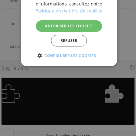
d'informations, consultez notre
Politique en matière de cookies
AUTORISER LES COOKIES
REFUSER
CONFIGURER LES COOKIES
STRICTEMENT
Drag To Verify
PERFORMANCE
FONC
NÉCESSAIRES
Drag to solve the Puzzle