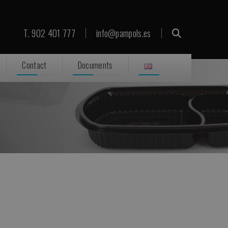
T. 902 401 777
info@pampols.es
Contact
Documents