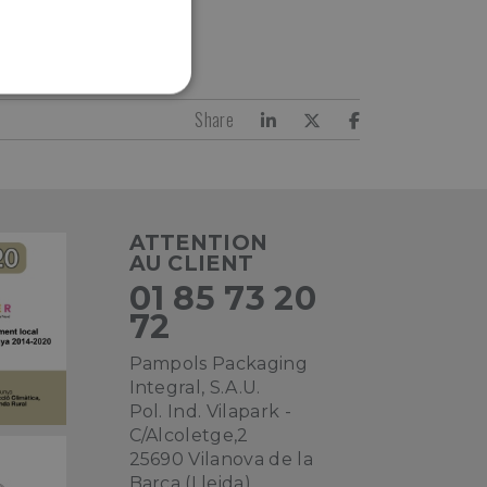
ALITÉ
Share
ATTENTION
AU CLIENT
01 85 73 20
72
Pampols Packaging
Integral, S.A.U.
Pol. Ind. Vilapark -
C/Alcoletge,2
25690 Vilanova de la
Barca (Lleida)