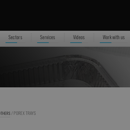
Sectors
Services
Videos
Work with us
/
POREX TRAYS
OTHERS