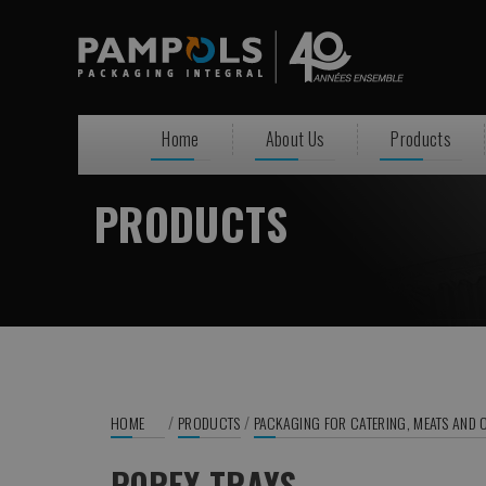
Home
About Us
Products
PRODUCTS
/
/
HOME
PRODUCTS
PACKAGING FOR CATERING, MEATS AND 
POREX TRAYS