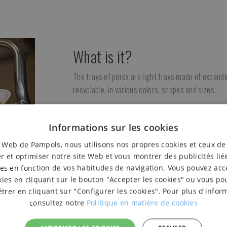
What is it?
The trays of porex are light trays made of expand
recyclable, in various colors, shapes and sizes.
What is it for?
Informations sur les cookies
With classic trays, you can present and preserve 
e Web de Pampols, nous utilisons nos propres cookies et ceux de
cheeses, fruits and others thanks to its lightness 
r et optimiser notre site Web et vous montrer des publicités lié
How is it used?
es en fonction de vos habitudes de navigation. Vous pouvez acc
kies en cliquant sur le bouton "Accepter les cookies" ou vous po
rer en cliquant sur "Configurer les cookies". Pour plus d'infor
You can place directly on the products to be pac
consultez notre
Politique en matière de cookies
with a film.