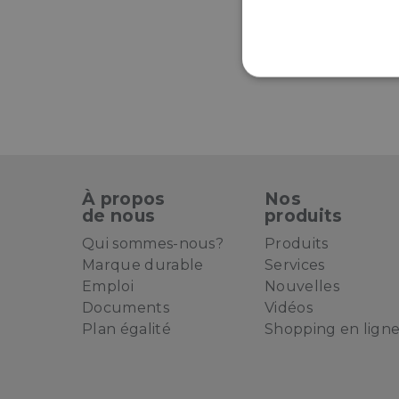
S
À propos
Nos
de nous
produits
Qui sommes-nous?
Produits
Marque durable
Services
Emploi
Nouvelles
Documents
Vidéos
Plan égalité
Shopping en lign