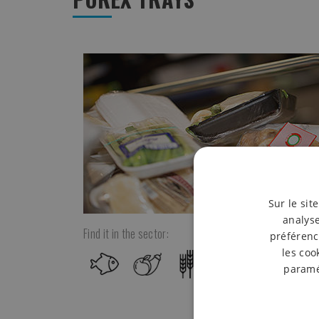
Sur le sit
analyse
Find it in the sector:
préférenc
les coo
paramét