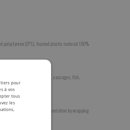
ed polystyrene (EPS), foamed plastic material 100%
fresh products such as meats, sausages, fish,
 tiers pour
and versatility.
es à vos
epter tous
uvez les
mations,
kaged and complement the presentation by wrapping