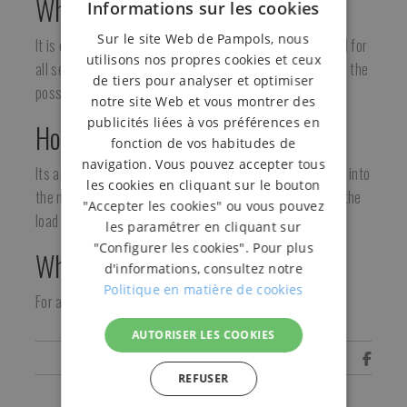
What is it for?
Informations sur les cookies
Sur le site Web de Pampols, nous
It is one of the best known packaging materials and used for
utilisons nos propres cookies et ceux
all sectors. It ensures the stability of the load and avoids the
de tiers pour analyser et optimiser
possible handling of the load during transport.
notre site Web et vous montrer des
publicités liées à vos préférences en
How is it used?
fonction de vos habitudes de
navigation. Vous pouvez accepter tous
Its application is by baler machine. The coil is introduced into
les cookies en cliquant sur le bouton
the machine so that it unwinds the film and applies it to the
"Accepter les cookies" ou vous pouvez
load that is placed on the baler platform.
les paramétrer en cliquant sur
"Configurer les cookies". Pour plus
Who is it for?
d'informations, consultez notre
Politique en matière de cookies
For all types of companies that send loads on pallets.
AUTORISER LES COOKIES
Share
REFUSER