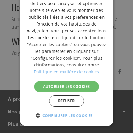
How is it used?
de tiers pour analyser et optimiser
notre site Web et vous montrer des
publicités liées à vos préférences en
Arrange the slices neatly along the length and width of the
fonction de vos habitudes de
tray and finish the packaging with a stretchable film or lid.
navigation. Vous pouvez accepter tous
Who is it for?
les cookies en cliquant sur le bouton
"Accepter les cookies" ou vous pouvez
les paramétrer en cliquant sur
Very used in the butchery or delicatessen sector.
"Configurer les cookies". Pour plus
d'informations, consultez notre
Share
Politique en matière de cookies
AUTORISER LES COOKIES
À propos de nous
REFUSER
Nos produits
CONFIGURER LES COOKIES
Plus d'informations
STRICTEMENT
PERFORMANCE
FONC
NÉCESSAIRES