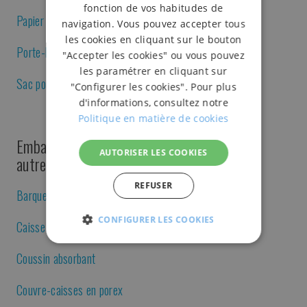
fonction de vos habitudes de
Papier cellulosique
navigation. Vous pouvez accepter tous
les cookies en cliquant sur le bouton
Porte-bobine et porte-rouleau
"Accepter les cookies" ou vous pouvez
les paramétrer en cliquant sur
Sac poubelle
"Configurer les cookies". Pour plus
d'informations, consultez notre
Politique en matière de cookies
Emballage pour la restauration, viandes et
AUTORISER LES COOKIES
autres produits
REFUSER
Barquettes en porex
CONFIGURER LES COOKIES
Caisse en porex
STRICTEMENT
PERFORMANCE
FONC
NÉCESSAIRES
Coussin absorbant
Couvre-caisses en porex